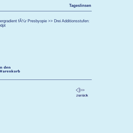
Tageslinsen
ergradient fÃ¼r Presbyopie >> Drei Additionsstufen:
0dpt