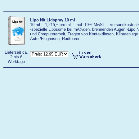
Lipo Nit Lidspray 10 ml
10 ml -- 1,21â‚¬ pro ml -- incl. 19% MwSt. -- versandkostenfr
-spezielle Liposome bei mÃ¼den, brennenden Augen -Lipo Ni
und Computerarbeit, Tragen von Kontaktlinsen, Klimaanlage 
Auto-/Flugreisen, Radtouren
Lieferzeit ca.
2 bis 6
Werktage