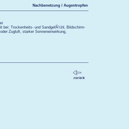
Nachbenetzung / Augentropfen
ei
t bei: Trockenheits- und SandgefÃ¼hl, Bildschirm-
oder Zugluft, starker Sonneneinwirkung,