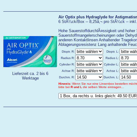
Air Optix plus Hydraglyde for Astigmatis
6 StÃ¼ck/Box -- 8,25â‚¬ pro StÃ¼ck -- inkl
Hohe SauerstoffdurchlÃ¤ssigkeit und hoher 
Sauerstoffmangelerscheinungen oder Dehydr
anderen Kontaktlinsen Anhaltender Trageko
Ablagerungsresistenz Lang anhaltende Feuc
Dioptr. R:
Dioptr. L:
Radius R:
Radius L:
Cylinder R:
Cylinder L:
Achse R:
Achse L:
Lieferzeit ca. 2 bis 6
Durchm. R:
Durchm. L:
Werktage
Hinweis:
Wenn Sie nur eine Linsenbox bestellen möch
bitte bei
R und L
die selben Werte eintragen...