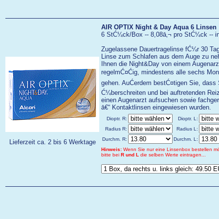
AIR OPTIX Night & Day Aqua 6 Linsen
6 StĆ¼ck/Box -- 8,08ā‚¬ pro StĆ¼ck -- i
Zugelassene Dauertragelinse fĆ¼r 30 Tag
Linse zum Schlafen aus dem Auge zu nehm
Ihnen die Night&Day von einem Augenarz
regelmĆ¤Ćig, mindestens alle sechs Mon
gehen. AuĆerdem bestĆ¤tigen Sie, dass 
Ć¼berschreiten und bei auftretenden Reiz
einen Augenarzt aufsuchen sowie fachger
ā€“ Kontaktlinsen eingewiesen wurden.
Dioptr. R:
Dioptr. L:
Radius R:
Radius L:
Durchm. R:
Durchm. L:
Lieferzeit ca. 2 bis 6 Werktage
Hinweis:
Wenn Sie nur eine Linsenbox bestellen m
bitte bei
R und L
die selben Werte eintragen...