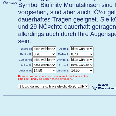
Werktage
Symbol Biofinity Monatslinsen sin
vorgsehen, sind aber auch fĆ¼r gel
dauerhaftes Tragen geeignet. Sie 
und 29 NĆ¤chte dauerhaft getragen 
allerdings auch durch Ihre Augensp
sein.
Dioptr. R:
Dioptr. L:
Radius R:
Radius L:
Cylinder R:
Cylinder L:
Achse R:
Achse L:
Durchm. R:
Durchm. L:
Hinweis:
Wenn Sie nur eine Linsenbox bestellen möchten,
bitte bei
R und L
die selben Werte eintragen...