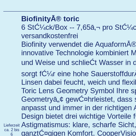
BiofinityĀ® toric
6 StĆ¼ck/Box -- 7,65ā‚¬ pro StĆ¼ck
versandkostenfrei
Biofinity verwendet die AquaformĀ®
innovative Technologie kombiniert Ma
und Weise und schlieĆt Wasser in 
sorgt fĆ¼r eine hohe SauerstoffdurĀ
Linsen dabei feucht, weich und flex
Toric Lens Geometry Symbol Ihre sp
Geometryā„¢ gewĆ¤hrleistet, dass 
anpasst und immer in der richtigen 
Design bietet drei wichtige Vorteile
Astigmatismus: klare, scharfe Sicht
Lieferzeit
ca. 2 bis
ganztĆ¤gigen Komfort. CooperVisio
6