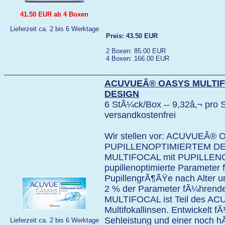
41.50 EUR ab 4 Boxen
Lieferzeit ca. 2 bis 6 Werktage
Preis: 43.50 EUR
2 Boxen: 85.00 EUR
4 Boxen: 166.00 EUR
ACUVUEÂ® OASYS MULTIF
DESIGN
6 StÃ¼ck/Box -- 9,32â‚¬ pro S
versandkostenfrei
Wir stellen vor: ACUVUEÂ®
PUPILLENOPTIMIERTEM D
MULTIFOCAL mit PUPILLENO
pupillenoptimierte Parameter 
PupillengrÃ¶ÃŸe nach Alter un
2 % der Parameter fÃ¼hren
MULTIFOCAL ist Teil des AC
Multifokallinsen. Entwickelt f
Sehleistung und einer noch
Lieferzeit ca. 2 bis 6 Werktage