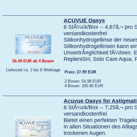
ACUVUE Oasys
6 StÃ¼ck/Box -- 4,67â‚¬ pro S
versandkostenfrei
Silikonhydrogellinse der neue
Silikonhydrogellinsen kann ein
UnvertrÃ¤glichkeit fÃ¼hren. E
RepleniSH, Solo Care Aqua,
26.49 EUR ab 4 Boxen
Lieferzeit ca. 2 bis 6 Werktage
Preis: 27.99 EUR
2 Boxen: 54.98 EUR
4 Boxen: 105.96 EUR
Acuvue Oasys for Astigmat
6 StÃ¼ck/Box -- 7,25â‚¬ pro S
versandkostenfrei
Bietet einen perfekten Trageko
in allen Situationen des Allt
trockenen Augen.