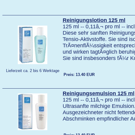
Reinigungslotion 125 ml
125 ml -- 0,11â‚¬ pro ml -- in
Diese sehr sanften Reinigungs
Tensio-Aktivstoffe. Sie sind i
TrÃ¤nenflÃ¼ssigkeit entsprec
und wirken tagtÃ¤glich beruhi
Sie sind insbesonders fÃ¼r K
Lieferzeit ca. 2 bis 6 Werktage
Preis: 13.40 EUR
Reinigungsemulsion 125 ml
125 ml -- 0,11â‚¬ pro ml -- in
Ultrasanfte milchige Emulsion
Ausgezeichneter nicht fetten
Abschminken empfindlicher A